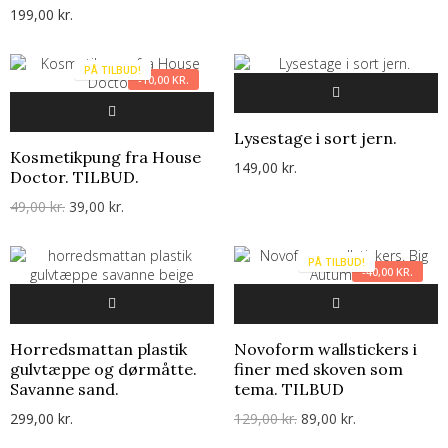
199,00 kr.
PÅ TILBUD!
-10,00 KR.
Lysestage i sort jern.
Kosmetikpung fra House
149,00 kr.
Doctor. TILBUD.
49,00 kr.
39,00 kr.
PÅ TILBUD!
-40,00 KR.
Horredsmattan plastik
Novoform wallstickers i
gulvtæppe og dørmåtte.
finer med skoven som
Savanne sand.
tema. TILBUD
299,00 kr.
129,00 kr.
89,00 kr.