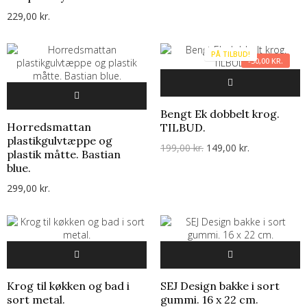
229,00 kr.
PÅ TILBUD!
-50,00 KR.
Bengt Ek dobbelt krog.
Horredsmattan
TILBUD.
plastikgulvtæppe og
199,00 kr.
149,00 kr.
plastik måtte. Bastian
blue.
299,00 kr.
Krog til køkken og bad i
SEJ Design bakke i sort
sort metal.
gummi. 16 x 22 cm.