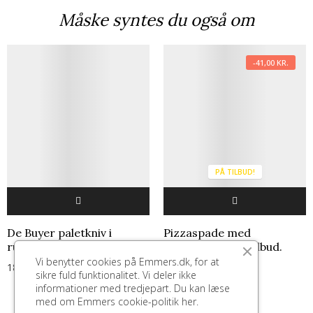
Måske syntes du også om
-41,00 KR.
PÅ TILBUD!
De Buyer paletkniv i
Pizzaspade med
rustfrit stål.
træhåndtag. På tilbud.
Vi benytter cookies på Emmers.dk, for at
189,00 kr.
270,00 kr.
229,00 kr.
sikre fuld funktionalitet. Vi deler ikke
informationer med tredjepart. Du kan læse
med om Emmers cookie-politik
her.