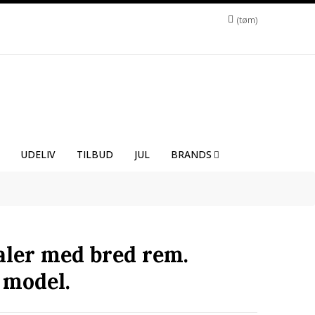
tøm
UDELIV
TILBUD
JUL
BRANDS
aler med bred rem.
 model.