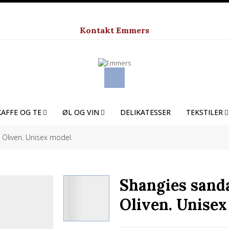
Kontakt Emmers
KAFFE OG TE
ØL OG VIN
DELIKATESSER
TEKSTILER
Oliven. Unisex model.
Shangies sand
Oliven. Unisex