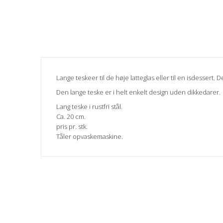
Lange teskeer til de høje latteglas eller til en isdessert.
Den lange teske er i helt enkelt design uden dikkedarer.
Lang teske i rustfri stål.
Ca. 20 cm.
pris pr. stk.
Tåler opvaskemaskine.
Betingelser
Ny