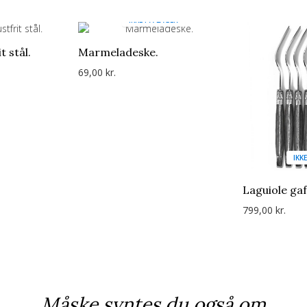
IKKE PÅ LAGER
t stål.
Marmeladeske.
69,00 kr.
IKK
Laguiole gaf
799,00 kr.
Måske syntes du også om