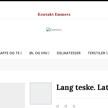
Kontakt Emmers
KAFFE OG TE
ØL OG VIN
DELIKATESSER
TEKSTILER
Lang teske. La