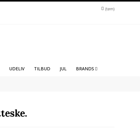
tøm
UDELIV
TILBUD
JUL
BRANDS
tteske.