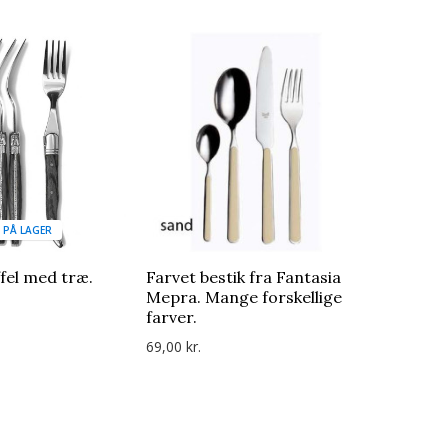
Hummer
29,00 kr.
E PÅ LAGER
fel med træ.
Farvet bestik fra Fantasia
Mepra. Mange forskellige
farver.
69,00 kr.