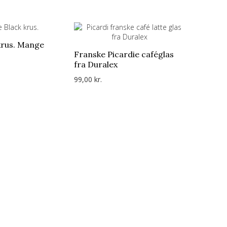
krus. Mange
Anne Bl
Franske Picardie caféglas
farver.
fra Duralex
229,00 kr
99,00 kr.