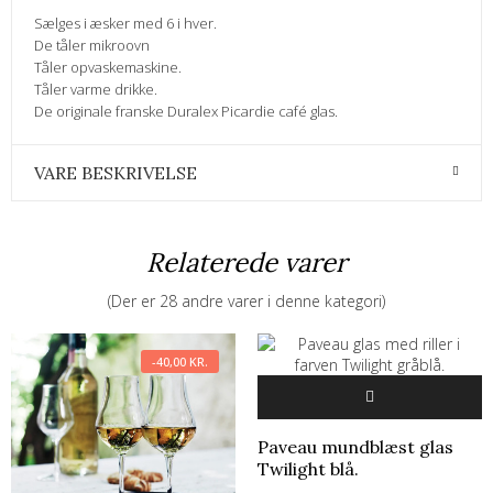
Sælges i æsker med 6 i hver.
De tåler mikroovn
Tåler opvaskemaskine.
Tåler varme drikke.
De originale franske Duralex Picardie café glas.
VARE BESKRIVELSE
Relaterede varer
(Der er 28 andre varer i denne kategori)
-40,00 KR.
Paveau mundblæst glas
Twilight blå.