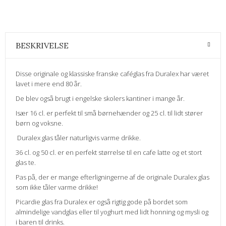
BESKRIVELSE
Disse originale og klassiske franske caféglas fra Duralex har været
lavet i mere end 80 år.
De blev også brugt i engelske skolers kantiner i mange år.
Især 16 cl. er perfekt til små børnehænder og 25 cl. til lidt stører
børn og voksne.
Duralex glas tåler naturligvis varme drikke.
36 cl. og 50 cl. er en perfekt størrelse til en cafe latte og et stort
glas te.
Pas på, der er mange efterligningerne af de originale Duralex glas
som ikke tåler varme drikke!
Picardie glas fra Duralex er også rigtig gode på bordet som
almindelige vandglas eller til yoghurt med lidt honning og mysli og
i baren til drinks.