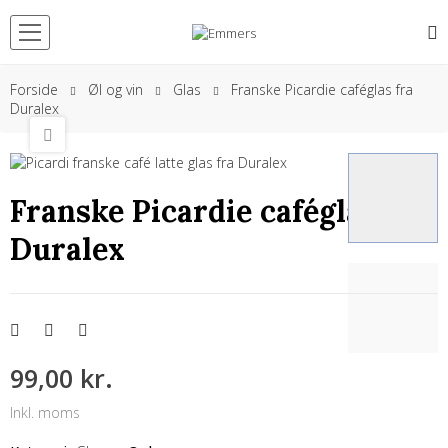
Forside
Øl og vin
Glas
Franske Picardie caféglas fra
Duralex
Franske Picardie caféglas fra
Duralex
99,00 kr.
Inkl. moms