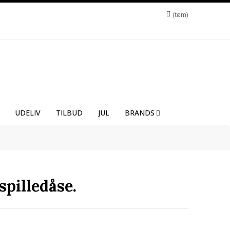
tøm
UDELIV
TILBUD
JUL
BRANDS
pilledåse.