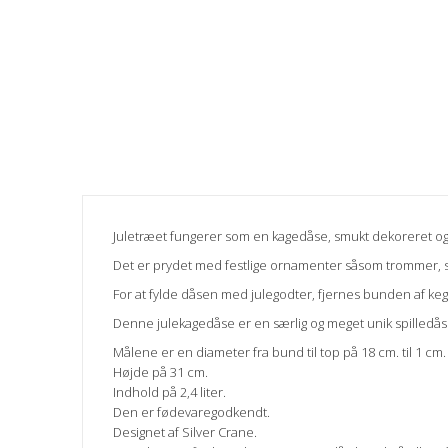
Juletræet fungerer som en kagedåse, smukt dekoreret og 
Det er prydet med festlige ornamenter såsom trommer, slø
For at fylde dåsen med julegodter, fjernes bunden af keg
Denne julekagedåse er en særlig og meget unik spilledås
Målene er en diameter fra bund til top på 18 cm. til 1 cm.
Højde på 31 cm.
Indhold på 2,4 liter.
Den er fødevaregodkendt.
Designet af Silver Crane.