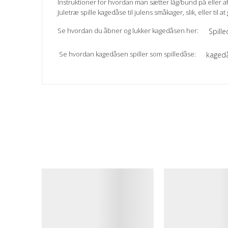
Instruktioner for hvordan man sætter låg/bund på eller af
Juletræ spille kagedåse til julens småkager, slik, eller til
Se hvordan du åbner og lukker kagedåsen her:
Spill
Se hvordan kagedåsen spiller som spilledåse:
kagedå