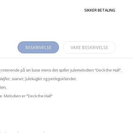
SIKKER BETALING
BESKRIVELSE
VARE BESKRIVELSE
roterende på sin base mens det spiller julemelodien "Deck the Hall".
jfer, svaner, julekugler og perleguirlander.
len.
e. Melodien er "Deck the Hall"