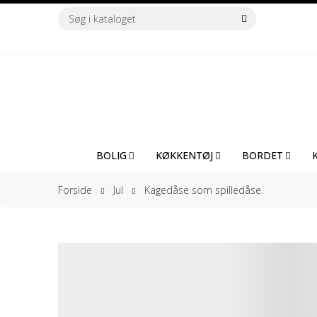
BOLIG
KØKKENTØJ
BORDET
Forside
Jul
Kagedåse som spilledåse.