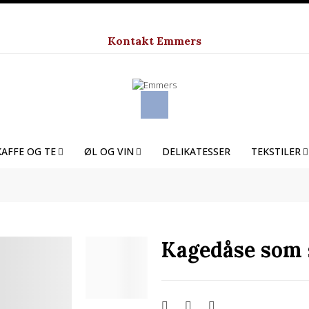
Kontakt Emmers
KAFFE OG TE
ØL OG VIN
DELIKATESSER
TEKSTILER
Kagedåse som s