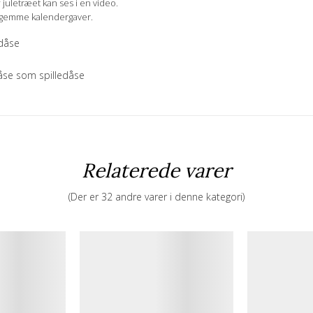
 juletræet kan ses i en video.
 at gemme kalendergaver.
edåse
se som spilledåse
Relaterede varer
(Der er 32 andre varer i denne kategori)