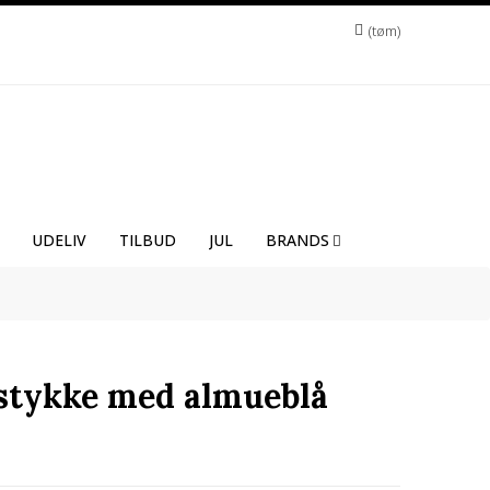
tøm
UDELIV
TILBUD
JUL
BRANDS
stykke med almueblå