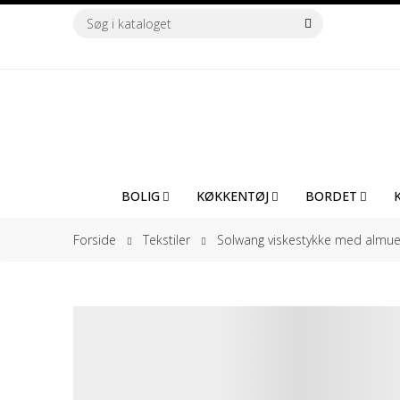
BOLIG
KØKKENTØJ
BORDET
Forside
Tekstiler
Solwang viskestykke med almueb