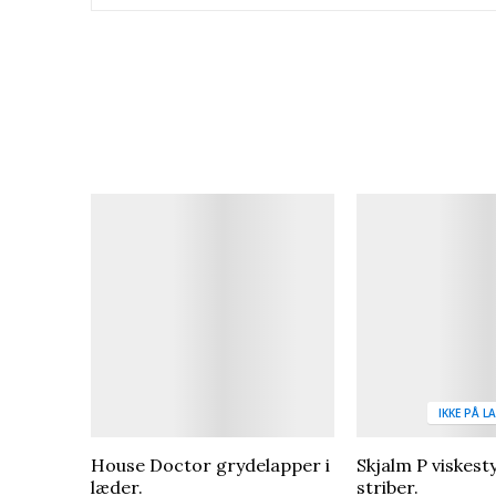
Betingelser
Ny
IKKE PÅ L
House Doctor grydelapper i
Skjalm P viskest
læder.
striber.