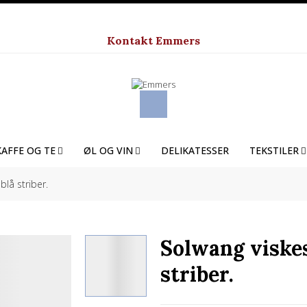
Kontakt Emmers
KAFFE OG TE
ØL OG VIN
DELIKATESSER
TEKSTILER
lå striber.
Solwang viske
striber.