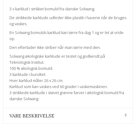
3 x karklud i strikket bomuld fra danske Solwang.
De strikkede karklude udleder ikke plastik i havene når de bruges
og vaskes.
En Solwang bomulds karklud kan tørre fra dag 1 og er let at vride
op.
Den efterlader ikke striber når man tørre med den.
Solwang økologiske karklude er testet og godkendt på
Teknologisk Institut.
100 % økologisk bomuld.
3 karklude i bundtet.
Hver karklud måler 26 x 26 cm.
Karklud som kan vaskes ved 60 grader i vaskemaskinen.
3 strikkede karklude i støvet grønne farver i økologisk bomuld fra
danske Solwang
VARE BESKRIVELSE