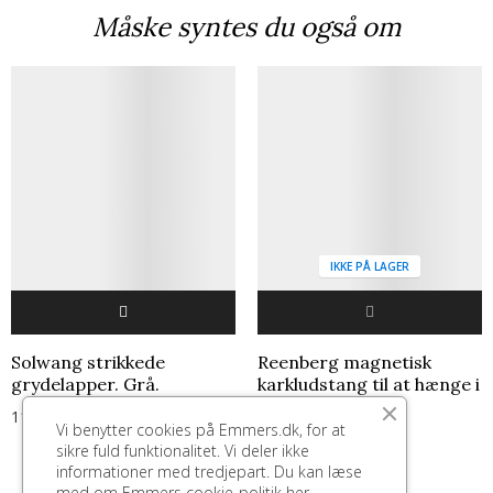
Måske syntes du også om
IKKE PÅ LAGER
Solwang strikkede
Reenberg magnetisk
grydelapper. Grå.
karkludstang til at hænge i
vasken.
119,00 kr.
Vi benytter cookies på Emmers.dk, for at
279,00 kr.
sikre fuld funktionalitet. Vi deler ikke
informationer med tredjepart. Du kan læse
med om Emmers cookie-politik
her.