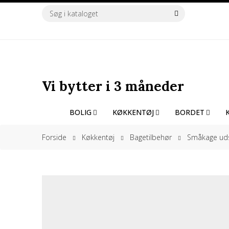
Vi bytter i 3 måneder
Altid lav fragt
Vi bytter i 3 måneder
Altid lav fragt
BOLIG
KØKKENTØJ
BORDET
Vi bytter i 3 måneder
Forside
Køkkentøj
Bagetilbehør
Småkage uds