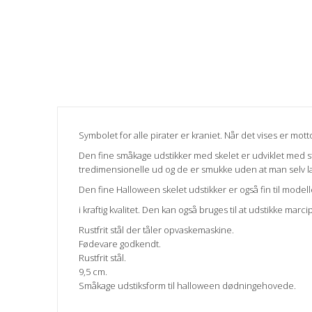
Symbolet for alle pirater er kraniet. Når det vises er mott
Den fine småkage udstikker med skelet er udviklet med st
tredimensionelle ud og de er smukke uden at man selv lav
Den fine Halloween skelet udstikker er også fin til modeller
i kraftig kvalitet. Den kan også bruges til at udstikke mar
Rustfrit stål der tåler opvaskemaskine.
Fødevare godkendt.
Rustfrit stål.
9,5 cm.
Småkage udstiksform til halloween dødningehovede.
Betingelser
Ny