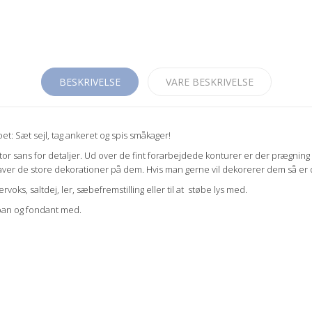
BESKRIVELSE
VARE BESKRIVELSE
oet: Sæt sejl, tag ankeret og spis småkager!
or sans for detaljer. Ud over de fint forarbejdede konturer er der prægning 
er de store dekorationer på dem. Hvis man gerne vil dekorerer dem så er det
voks, saltdej, ler, sæbefremstilling eller til at støbe lys med.
cipan og fondant med.