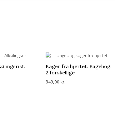
kølingsrist.
Kager fra hjertet. Bagebog.
Dejskra
2 forskellige
Blomster
349,00 kr.
99,00 kr.