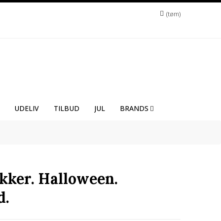
tøm
UDELIV
TILBUD
JUL
BRANDS
kker. Halloween.
d.