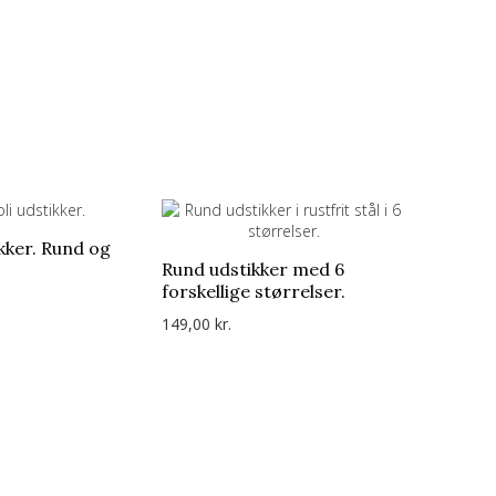
ikker. Rund og
Kagerul
Rund udstikker med 6
træ.
forskellige størrelser.
99,00 kr.
149,00 kr.