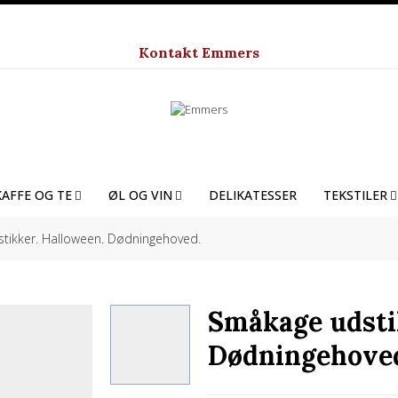
Kontakt Emmers
KAFFE OG TE
ØL OG VIN
DELIKATESSER
TEKSTILER
tikker. Halloween. Dødningehoved.
Småkage udsti
Dødningehove