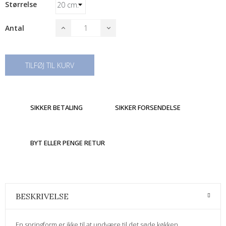
Størrelse
Antal
TILFØJ TIL KURV
SIKKER BETALING
SIKKER FORSENDELSE
BYT ELLER PENGE RETUR
BESKRIVELSE
En springform er ikke til at undvære til det søde køkken.