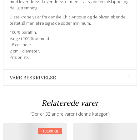
med levende lys. Levende lys er med til at skabe en afslappet og
dejlig stemning.
Disse kronelys er fra danske Chic Antique og de bliver løbende
testet så man sikre sig at de soder minimum.
100 % paraffin.
Væge i 100 % bomuld.
18 cm. høje.
2 cm. i diameter.
Pris pr. stk.
VARE BESKRIVELSE
Relaterede varer
(Der er 32 andre varer i denne kategori)
-100,00 KR.