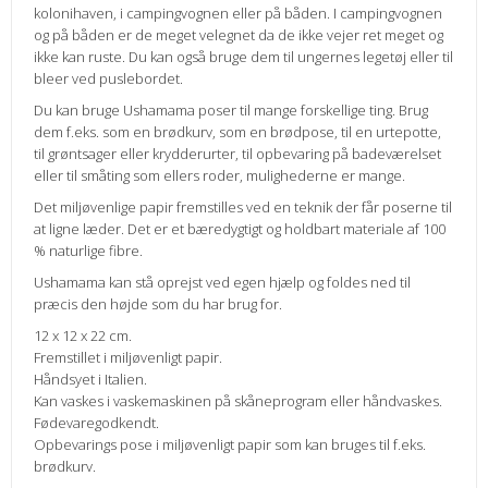
kolonihaven, i campingvognen eller på båden. I campingvognen
og på båden er de meget velegnet da de ikke vejer ret meget og
ikke kan ruste. Du kan også bruge dem til ungernes legetøj eller til
bleer ved puslebordet.
Du kan bruge Ushamama poser til mange forskellige ting. Brug
dem f.eks. som en brødkurv, som en brødpose, til en urtepotte,
til grøntsager eller krydderurter, til opbevaring på badeværelset
eller til småting som ellers roder, mulighederne er mange.
Det miljøvenlige papir fremstilles ved en teknik der får poserne til
at ligne læder. Det er et bæredygtigt og holdbart materiale af 100
% naturlige fibre.
Ushamama kan stå oprejst ved egen hjælp og foldes ned til
præcis den højde som du har brug for.
12 x 12 x 22 cm.
Fremstillet i miljøvenligt papir.
Håndsyet i Italien.
Kan vaskes i vaskemaskinen på skåneprogram eller håndvaskes.
Fødevaregodkendt.
Opbevarings pose i miljøvenligt papir som kan bruges til f.eks.
brødkurv.